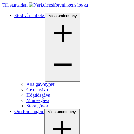
Till startsidan
Stöd vårt arbete
Visa undermeny
Alla gåvotyper
Ge en gåva
Högtidsgåva
Minnesgåva
Stora gåvor
Om föreningen
Visa undermeny