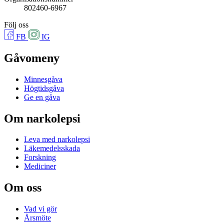
802460-6967
Följ oss
FB
IG
Gåvomeny
Minnesgåva
Högtidsgåva
Ge en gåva
Om narkolepsi
Leva med narkolepsi
Läkemedelsskada
Forskning
Mediciner
Om oss
Vad vi gör
Årsmöte