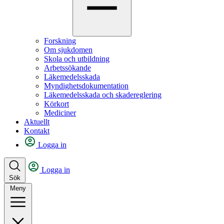
Forskning
Om sjukdomen
Skola och utbildning
Arbetssökande
Läkemedelsskada
Myndighetsdokumentation
Läkemedelsskada och skadereglering
Körkort
Mediciner
Aktuellt
Kontakt
Logga in
Logga in
Sök
Meny