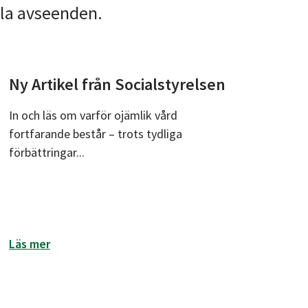
lla avseenden.
Ny Artikel från Socialstyrelsen
In och läs om varför ojämlik vård
fortfarande består – trots tydliga
förbättringar...
års europeiska N/IH‑patientundersökning samt ett nyhet
om Ny Artikel från Socialstyrelsen
Läs mer