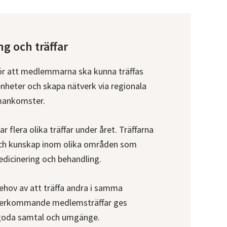
g och träffar
ör att medlemmarna ska kunna träffas
en­heter och skapa nätverk via regionala
man­komster.
 flera olika träffar under året. Träffarna
och kunskap inom olika områden som
medicinering och behandling.
behov av att träffa andra i samma
åter­kommande medlems­träffar ges
l goda samtal och umgänge.