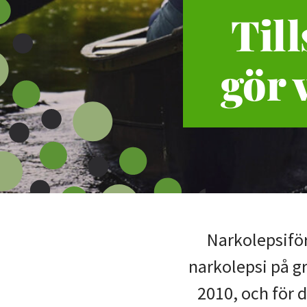
Til
gör 
Narkolepsiför
narkolepsi på g
2010, och för d