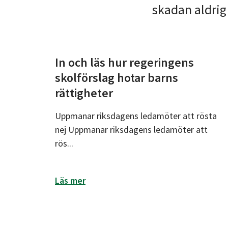
skadan aldrig
In och läs hur regeringens
Nyheter
skolförslag hotar barns
rättigheter
Uppmanar riksdagens ledamöter att rösta
nej Uppmanar riksdagens ledamöter att
rös...
om In och läs hur regeringens skolfö
Läs mer