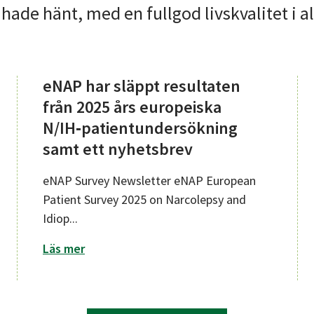
 hade hänt, med en fullgod livskvalitet i a
eNAP har släppt resultaten
från 2025 års europeiska
N/IH‑patientundersökning
samt ett nyhetsbrev
eNAP Survey Newsletter eNAP European
Patient Survey 2025 on Narcolepsy and
Idiop...
rslag hotar barns rättigheter
om eNAP har släppt resultaten från 2025 
Läs mer