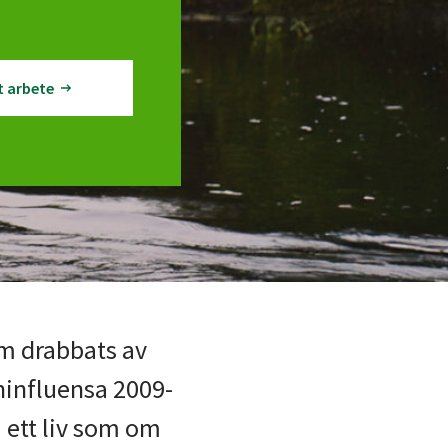
t arbete
om drabbats av
ninfluensa 2009-
a ett liv som om