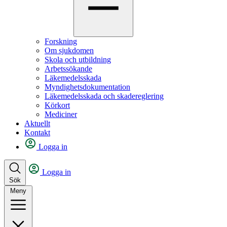
Forskning
Om sjukdomen
Skola och utbildning
Arbetssökande
Läkemedelsskada
Myndighetsdokumentation
Läkemedelsskada och skadereglering
Körkort
Mediciner
Aktuellt
Kontakt
Logga in
Logga in
Sök
Meny