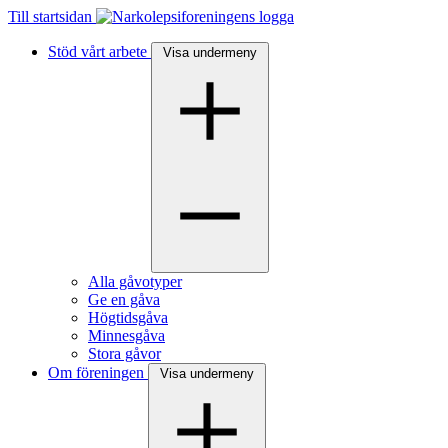
Till startsidan
Stöd vårt arbete
Visa undermeny
Alla gåvotyper
Ge en gåva
Högtidsgåva
Minnesgåva
Stora gåvor
Om föreningen
Visa undermeny