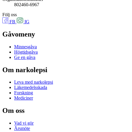
802460-6967
Följ oss
FB
IG
Gåvomeny
Minnesgåva
Högtidsgåva
Ge en gåva
Om narkolepsi
Leva med narkolepsi
Läkemedelsskada
Forskning
Mediciner
Om oss
Vad vi gör
Årsmöte