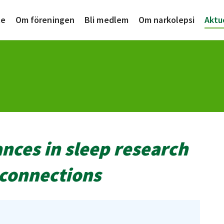
te
Om föreningen
Bli medlem
Om narkolepsi
Aktu
ces in sleep research
 connections