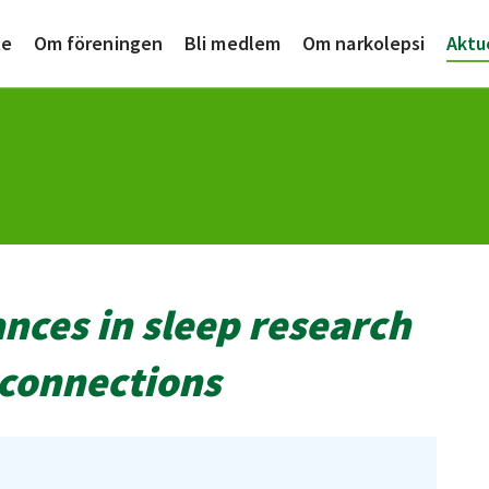
te
Om föreningen
Bli medlem
Om narkolepsi
Aktu
ces in sleep research
 connections