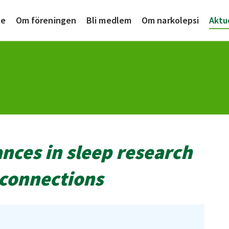
te
Om föreningen
Bli medlem
Om narkolepsi
Aktu
ces in sleep research
 connections