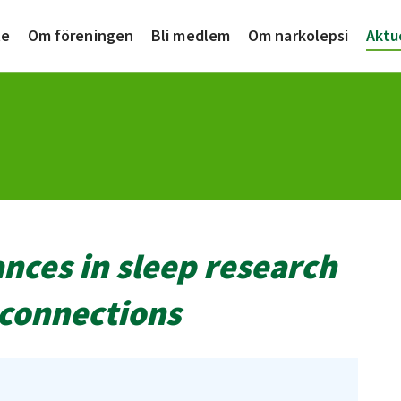
te
Om föreningen
Bli medlem
Om narkolepsi
Aktu
ces in sleep research
 connections